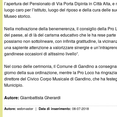
t
l’apertura del Pensionato di Via Porta Dipinta in Città Alta, 
luogo caro per l’istituto, luogo del riposo e della cura delle 
Museo storico.
Nella motivazione della benemerenza, il consiglio della Pro L
del paese, al di là del carisma educativo che le ha rese parte
possiamo non sottolineare, con infinita gratitudine, la vicinan
una sapiente attenzione a valorizzare sinergie e un’intraprend
gandinese occasioni di altissimo livello”.
Nel corso delle cerimonia, il Comune di Gandino a consegna
giorno della sua ordinazione, mentre la Pro Loco ha ringrazia
direttore del Civico Corpo Musicale di Gandino, che ha festegg
Municipio.
Autore:
Giambattista Gherardi
webmaster
|
08-07-2018
Autore:
Data di inserimento: