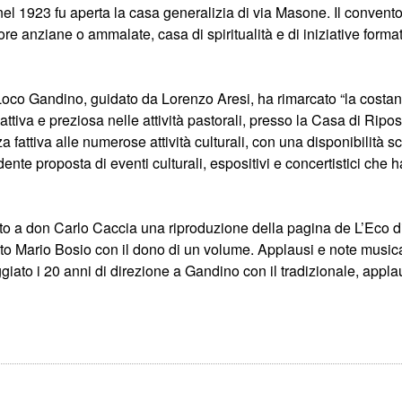
e nel 1923 fu aperta la casa generalizia di via Masone. Il conve
suore anziane o ammalate, casa di spiritualità e di iniziative for
oco Gandino, guidato da Lorenzo Aresi, ha rimarcato “la costante
 attiva e preziosa nelle attività pastorali, presso la Casa di Ri
za fattiva alle numerose attività culturali, con una disponibilità 
ente proposta di eventi culturali, espositivi e concertistici che 
to a don Carlo Caccia una riproduzione della pagina de L’Eco 
to Mario Bosio con il dono di un volume. Applausi e note musica
iato i 20 anni di direzione a Gandino con il tradizionale, appla