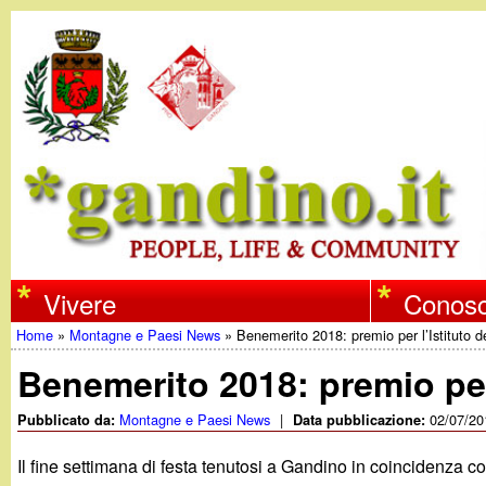
w
Vivere
Conosc
Home
»
Montagne e Paesi News
»
Benemerito 2018: premio per l’Istituto d
w
Tu
Benemerito 2018: premio per 
w
sei
Montagne e Paesi News
|
02/07/20
Pubblicato da:
Data pubblicazione:
qui
.
Il fine settimana di festa tenutosi a Gandino in coincidenza co