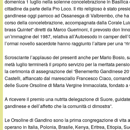
domenica 1 luglio nella solenne concelebrazione in Basilic
g
cittadine da parte della Pro Loco. Il rito religioso è stato pr
gandinese oggi parroco ad Ossanesga di Valbrembo, che ha fe
a
corso della concelebrazione, accompagnata dalla Corale Luigi 
brass Quintet” diretti da Marco Guerinoni, il prevosto don I
n
un’immagine del 1987, relativa all’Autoesodo in camper dell’Or
l’ormai novello sacerdote hanno raggiunto l’altare per una “rin
d
Scrosciante l’applauso dei presenti anche per Mario Bosio, sa
i
metà luglio terminerà il proprio servizio per la meritata pensio
la cerimonia di assegnazione del “Benemerito Gandinese 2018
n
Castelli, affiancato dal maresciallo Francesco Ciaco, comanda
delle Suore Orsoline di Maria Vergine Immacolata, fondato 
o
A ricevere il premio una nutrita delegazione di Suore, guidate
.
gandinese e dell’affetto che la comunità ci dimostra”.
i
Le Orsoline di Gandino sono la prima congregazione di vita ap
operano in Italia, Polonia, Brasile, Kenya, Eritrea, Etiopia,