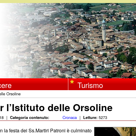
Salta
al
contenuto
principale
ere
Turismo
elle Orsoline
l’Istituto delle Orsoline
18
|
Cronaca
|
5273
Categoria contenuto:
Letture:
n la festa dei Ss.Martiri Patroni è culminato