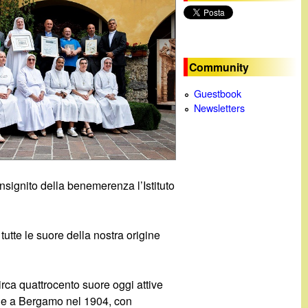
c
a
Community
Guestbook
Newsletters
nsignito della benemerenza l’Istituto
utte le suore della nostra origine
rca quattrocento suore oggi attive
nche a Bergamo nel 1904, con