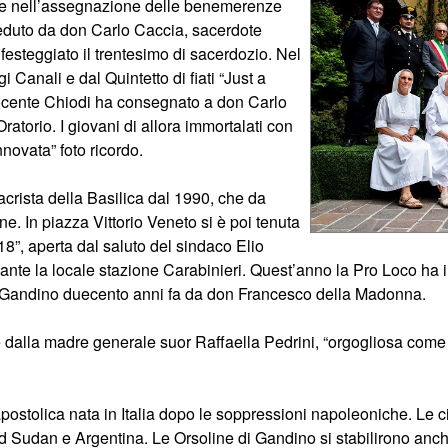
a e nell’assegnazione delle benemerenze
esieduto da don Carlo Caccia, sacerdote
steggiato il trentesimo di sacerdozio. Nel
Canali e dal Quintetto di fiati “Just a
nnocente Chiodi ha consegnato a don Carlo
atorio. I giovani di allora immortalati con
novata” foto ricordo.
crista della Basilica dal 1990, che da
ne. In piazza Vittorio Veneto si è poi tenuta
”, aperta dal saluto del sindaco Elio
nte la locale stazione Carabinieri. Quest’anno la Pro Loco ha i
a Gandino duecento anni fa da don Francesco della Madonna.
 dalla madre generale suor Raffaella Pedrini, “orgogliosa come t
ostolica nata in Italia dopo le soppressioni napoleoniche. Le ci
 Sud Sudan e Argentina. Le Orsoline di Gandino si stabilirono a