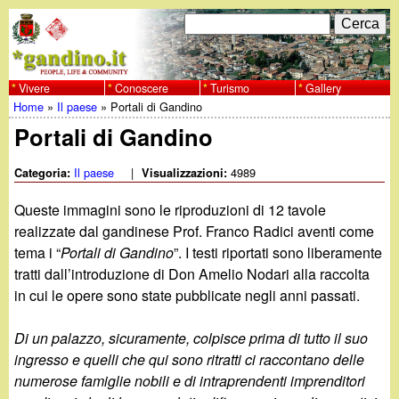
Salta
C
F
e
al
r
o
contenuto
c
Vivere
Conoscere
Turismo
Gallery
w
Home
»
Il paese
»
Portali di Gandino
principale
a
r
Tu
Portali di Gandino
w
m
sei
Il paese
|
4989
Categoria:
Visualizzazioni:
w
d
qui
Queste immagini sono le riproduzioni di 12 tavole
i
.
realizzate dal gandinese Prof. Franco Radici aventi come
r
tema i “
Portali di Gandino
”. I testi riportati sono liberamente
g
tratti dall’introduzione di Don Amelio Nodari alla raccolta
i
in cui le opere sono state pubblicate negli anni passati.
a
c
Di un palazzo, sicuramente, colpisce prima di tutto il suo
e
n
ingresso e quelli che qui sono ritratti ci raccontano delle
r
numerose famiglie nobili e di intraprendenti imprenditori