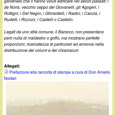
d
gandinesi che li hanno voluti edificare nei secoli passati: i
c
de Noris, vecchio ceppo dei Giovanelli, gli Agogeri, i
i
Rottigni, i Del Negro, i Ghirardelli, i Radici, i Caccia, i
a
Rudelli, i Rizzoni, i Castelli o Castello.
n
Legati da uno stile comune, il Barocco, non presentano
o
però nulla di maldestro o goffo, ma mostrano perfette
proporzioni, ricercatezza di particolari ed armonia nella
.
distribuzione dei volumi e dei chiaroscuri.
i
Allegati:
t
Prefazione alla raccolta di stampe a cura di Don Amelio
Nodari