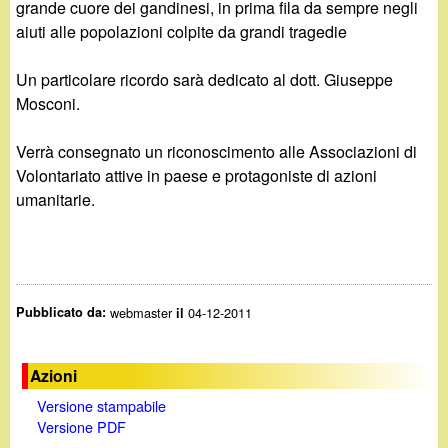
d
grande cuore dei gandinesi, in prima fila da sempre negli
c
aiuti alle popolazioni colpite da grandi tragedie
i
a
Un particolare ricordo sarà dedicato al dott. Giuseppe
n
Mosconi.
o
Verrà consegnato un riconoscimento alle Associazioni di
Volontariato attive in paese e protagoniste di azioni
.
umanitarie.
i
t
Pubblicato da:
webmaster
04-12-2011
il
Azioni
Versione stampabile
Versione PDF