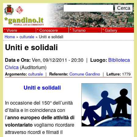
Salta
C
F
e
al
r
o
contenuto
c
Vivere
Conoscere
Turismo
Gallery
w
Home
»
culturale
»
Uniti e solidali
principale
a
r
Tu
Uniti e solidali
w
m
sei
Data e Ora:
Ven, 09/12/2011 - 20:30
|
Luogo:
Biblioteca
w
d
qui
Civica
(Auditorium)
i
culturale
|
Comune Gandino
|
1779
Argomento:
Referente:
Letture:
.
r
Uniti e solidali
g
i
In occasione del 150° dell’unità
a
c
d’italia e in coincidenza con
l’
anno europeo delle attività di
e
n
volontariato
vogliamo ricordare
r
attraverso ricordi e filmati il