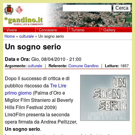
Salta
C
F
e
al
r
o
contenuto
c
Vivere
Conoscere
Turismo
Gallery
w
Home
»
culturale
»
Un sogno serio
principale
a
r
Tu
Un sogno serio
w
m
sei
Data e Ora:
Gio, 08/04/2010 - 21:00
w
d
qui
culturale
|
Comune Gandino
|
1857
Argomento:
Referente:
Letture:
i
.
Dopo il successo di critica e di
r
pubblico riscosso da
Tre Lire
g
primo giorno
(Palma d’Oro e
i
Miglior Film Straniero al Beverly
a
c
Hills Film Festival 2009)
Lire3Film presenta la seconda
e
n
opera firmata da Andrea Pellizzer,
r
Un sogno serio
.