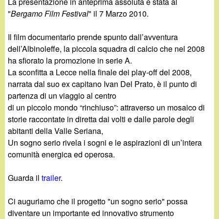
d
La presentazione in anteprima assoluta è stata al
c
"
Bergamo Film Festival
" il 7 Marzo 2010.
i
a
Il film documentario prende spunto dall’avventura
n
dell’Albinoleffe, la piccola squadra di calcio che nel 2008
ha sfiorato la promozione in serie A.
o
La sconfitta a Lecce nella finale dei play-off del 2008,
narrata dal suo ex capitano Ivan Del Prato, è il punto di
.
partenza di un viaggio al centro
di un piccolo mondo “rinchiuso”: attraverso un mosaico di
i
storie raccontate in diretta dai volti e dalle parole degli
abitanti della Valle Seriana,
t
Un sogno serio rivela i sogni e le aspirazioni di un’intera
comunità energica ed operosa.
Guarda il
trailer
.
Ci auguriamo che il progetto "un sogno serio" possa
diventare un importante ed innovativo strumento