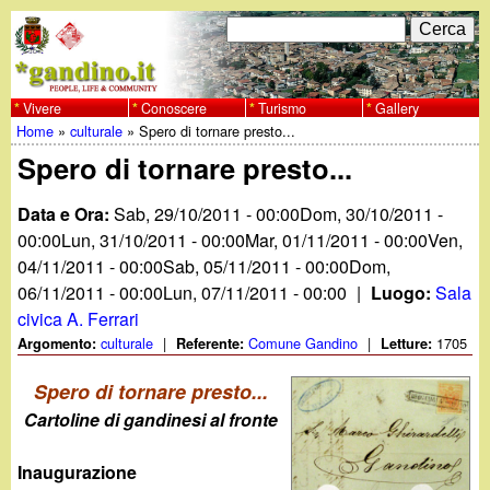
Salta
C
F
e
al
r
o
contenuto
c
Vivere
Conoscere
Turismo
Gallery
w
Home
»
culturale
»
Spero di tornare presto...
principale
a
r
Tu
Spero di tornare presto...
w
m
sei
Data e Ora:
Sab, 29/10/2011 - 00:00
Dom, 30/10/2011 -
w
d
qui
00:00
Lun, 31/10/2011 - 00:00
Mar, 01/11/2011 - 00:00
Ven,
i
04/11/2011 - 00:00
Sab, 05/11/2011 - 00:00
Dom,
.
06/11/2011 - 00:00
Lun, 07/11/2011 - 00:00
|
Luogo:
Sala
r
civica A. Ferrari
g
i
culturale
|
Comune Gandino
|
1705
Argomento:
Referente:
Letture:
a
c
Spero di tornare presto...
Cartoline di gandinesi al fronte
e
n
r
Inaugurazione