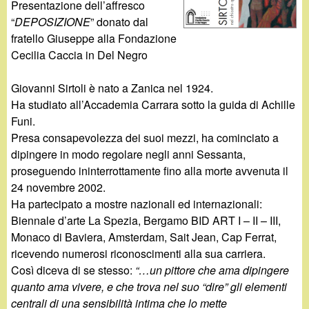
d
Presentazione dell’affresco
c
“
DEPOSIZIONE
” donato dal
i
a
fratello Giuseppe alla Fondazione
Cecilia Caccia in Del Negro
n
Giovanni Sirtoli è nato a Zanica nel 1924.
o
Ha studiato all’Accademia Carrara sotto la guida di Achille
Funi.
.
Presa consapevolezza dei suoi mezzi, ha cominciato a
dipingere in modo regolare negli anni Sessanta,
i
proseguendo ininterrottamente fino alla morte avvenuta il
24 novembre 2002.
t
Ha partecipato a mostre nazionali ed internazionali:
Biennale d’arte La Spezia, Bergamo BID ART I – II – III,
Monaco di Baviera, Amsterdam, Sait Jean, Cap Ferrat,
ricevendo numerosi riconoscimenti alla sua carriera.
Così diceva di se stesso:
“…un pittore che ama dipingere
quanto ama vivere, e che trova nel suo “dire” gli elementi
centrali di una sensibilità intima che lo mette