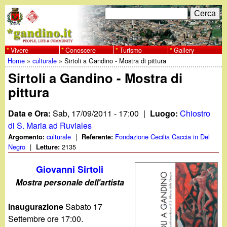
Salta
C
F
e
al
r
o
contenuto
c
Vivere
Conoscere
Turismo
Gallery
w
Home
»
culturale
»
Sirtoli a Gandino - Mostra di pittura
principale
a
r
Tu
Sirtoli a Gandino - Mostra di
w
m
pittura
sei
w
d
qui
Data e Ora:
Sab, 17/09/2011 - 17:00
|
Luogo:
Chiostro
i
.
di S. Maria ad Ruviales
culturale
|
Fondazione Cecilia Caccia in Del
Argomento:
Referente:
r
Negro
|
2135
Letture:
g
i
Giovanni Sirtoli
a
c
Mostra personale dell'artista
e
n
Inaugurazione
Sabato 17
r
Settembre ore 17:00.