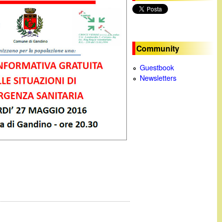
c
a
Community
Guestbook
Newsletters