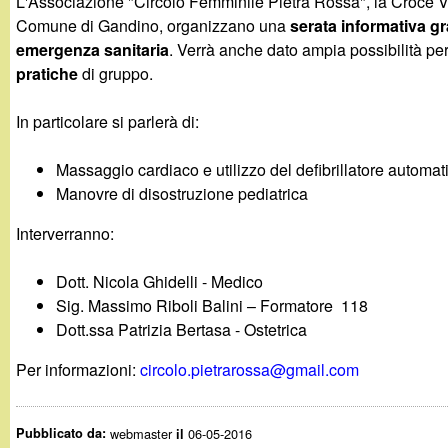
L'Associazione "Circolo Femminile Pietra Rossa", la Croce Ver
g
Comune di Gandino, organizzano una
serata informativa gr
emergenza sanitaria
. Verrà anche dato ampia possibilità per
a
pratiche
di gruppo.
n
In particolare si parlerà di:
d
Massaggio cardiaco e utilizzo del defibrillatore automa
Manovre di disostruzione pediatrica
i
Interverranno:
n
Dott. Nicola Ghidelli - Medico
o
Sig. Massimo Riboli Balini – Formatore 118
Dott.ssa Patrizia Bertasa - Ostetrica
.
Per informazioni:
circolo.pietrarossa@gmail.com
i
Pubblicato da:
webmaster
06-05-2016
il