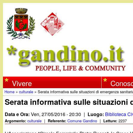
w
Vivere
Conosc
Home
»
culturale
»
Serata informativa sulle situazioni di emergenza sanitari
w
Tu
Serata informativa sulle situazioni
w
sei
Data e Ora:
Ven, 27/05/2016 - 20:30
|
Luogo:
Biblioteca Ci
qui
culturale
|
Comune Gandino
|
2237
Argomento:
Referente:
Letture:
.