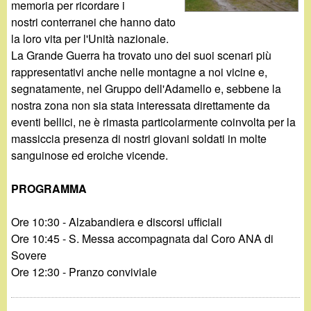
d
memoria per ricordare i
c
nostri conterranei che hanno dato
i
a
la loro vita per l'Unità nazionale.
La Grande Guerra ha trovato uno dei suoi scenari più
n
rappresentativi anche nelle montagne a noi vicine e,
segnatamente, nel Gruppo dell'Adamello e, sebbene la
o
nostra zona non sia stata interessata direttamente da
eventi bellici, ne è rimasta particolarmente coinvolta per la
.
massiccia presenza di nostri giovani soldati in molte
sanguinose ed eroiche vicende.
i
PROGRAMMA
t
Ore 10:30 - Alzabandiera e discorsi ufficiali
Ore 10:45 - S. Messa accompagnata dal Coro ANA di
Sovere
Ore 12:30 - Pranzo conviviale