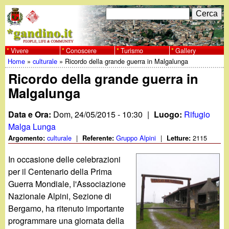
Salta
C
F
e
al
r
o
contenuto
c
Vivere
Conoscere
Turismo
Gallery
w
Home
»
culturale
»
Ricordo della grande guerra in Malgalunga
principale
a
r
Tu
Ricordo della grande guerra in
w
m
Malgalunga
sei
w
d
qui
Data e Ora:
Dom, 24/05/2015 - 10:30
|
Luogo:
Rifugio
i
.
Malga Lunga
culturale
|
Gruppo Alpini
|
2115
Argomento:
Referente:
Letture:
r
g
In occasione delle celebrazioni
i
per il Centenario della Prima
a
c
Guerra Mondiale, l'Associazione
Nazionale Alpini, Sezione di
e
n
Bergamo, ha ritenuto importante
r
programmare una giornata della