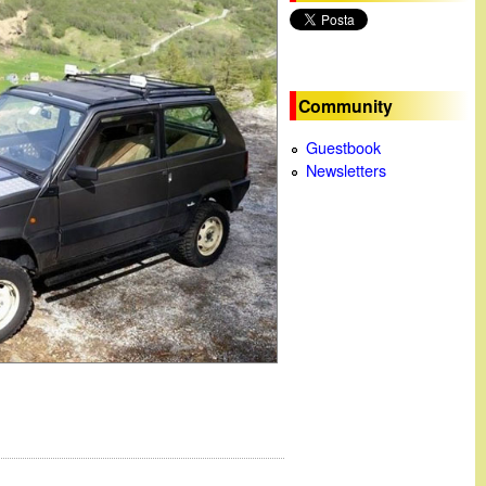
c
a
Community
Guestbook
Newsletters