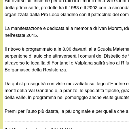
Ritrovarsi tutti insieme per un raid fra i monti della Val Gand
g
della prima serie, prodotte fra il 1983 e il 2003 con la secon
organizzata dalla Pro Loco Gandino con il patrocinio dei com
a
La manifestazione è dedicata alla memoria di Ivan Moretti, 
n
nell'estate 2015.
d
Il ritrovo è programmato alle 8.30 davanti alla Scuola Matern
serpentone di auto che attraverserà i comuni del Distretto de
i
attraverso le località di Fontanei e Valpiana salirà sino al 
Bergamasco della Resistenza.
n
Da qui si proseguirà con viste mozzafiato sul lago d'Endine e
o
monti della Val Gandino e, a pranzo, le specialità tipiche, graz
della valle. In programma nel pomeriggio anche visite guida
.
Premi per l’auto più datata, la più originale e per quella che a
i