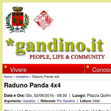
w
Vivere
Conosc
Home
»
ricreativo
»
Raduno Panda 4x4
w
Tu
Raduno Panda 4x4
w
sei
Data e Ora:
Gio, 02/06/2016 - 08:30
|
Luogo:
Piazza Quirin
qui
ricreativo
|
Pro Gandino
|
2499
Argomento:
Referente:
Letture:
.