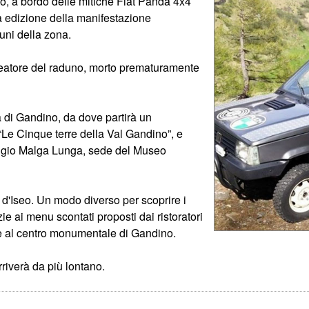
ino, a bordo delle mitiche Fiat Panda 4x4
da edizione della manifestazione
uni della zona.
ideatore del raduno, morto prematuramente
a di Gandino, da dove partirà un
 “Le Cinque terre della Val Gandino”, e
Rifugio Malga Lunga, sede del Museo
 d'Iseo. Un modo diverso per scoprire i
ie ai menu scontati proposti dai ristoratori
te al centro monumentale di Gandino.
rriverà da più lontano.