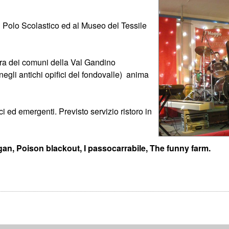
al Polo Scolastico ed al Museo del Tessile
ltura dei comuni della Val Gandino
gli antichi opifici del fondovalle) anima
i ed emergenti. Previsto servizio ristoro in
igan, Poison blackout, I passocarrabile, The funny farm.