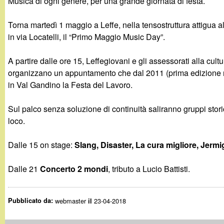
Musica di ogni genere, per una grande giornata di festa.
g
Torna martedì 1 maggio a Leffe, nella tensostruttura attigua 
a
in via Locatelli, il “Primo Maggio Music Day”.
n
A partire dalle ore 15, Leffegiovani e gli assessorati alla cu
organizzano un appuntamento che dal 2011 (prima edizione ne
d
in Val Gandino la Festa del Lavoro.
i
Sul palco senza soluzione di continuità saliranno gruppi storic
loco.
n
Dalle 15 on stage:
Slang, Disaster, La cura migliore, Jerm
o
Dalle 21
Concerto 2 mondi
, tributo a Lucio Battisti.
.
i
Pubblicato da:
webmaster
23-04-2018
il