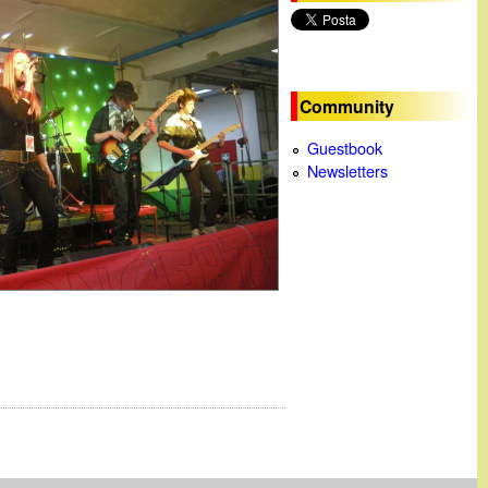
c
a
Community
Guestbook
Newsletters