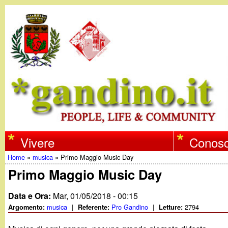
w
Vivere
Conosc
Home
»
musica
»
Primo Maggio Music Day
w
Tu
Primo Maggio Music Day
w
sei
Data e Ora:
Mar, 01/05/2018 - 00:15
qui
musica
|
Pro Gandino
|
2794
Argomento:
Referente:
Letture:
.