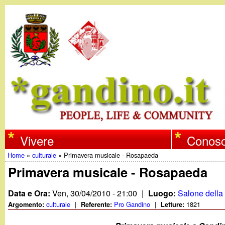
w
Vivere
Conosc
Home
»
culturale
»
Primavera musicale - Rosapaeda
w
Tu
Primavera musicale - Rosapaeda
w
sei
Data e Ora:
Ven, 30/04/2010 - 21:00
|
Luogo:
Salone della 
qui
culturale
|
Pro Gandino
|
1821
Argomento:
Referente:
Letture:
.