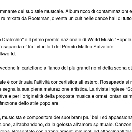
rminante del suo stile musicale. Album ricco di contaminazioni 
 re mixata da Rootsman, diventa un cult nelle dance hall di tutt
co Draicchio” e il primo premio nazionale di World Music "Popol
osapaeda e’ tra i vincitori del Premio Matteo Salvatore.
lkworld.
a vedono in cartellone a fianco dei più grandi nomi della scena 
le è continuata l’attività concertistica all’estero, Rosapaeda si
 segna la sua piena maturazione artistica. La rivista inglese “Son
a e per l’originalità della proposta musicale ormai lontanissima da
inizione dello stile popolare.
, musicista e compositore dei suoi brani piu’ belli ed appassion
sione, all'abbandono, dalla gelosia all'amore spirituale. Canzon
rd Europa. Presentate con arrangiamenti minimali ed affascinanti t