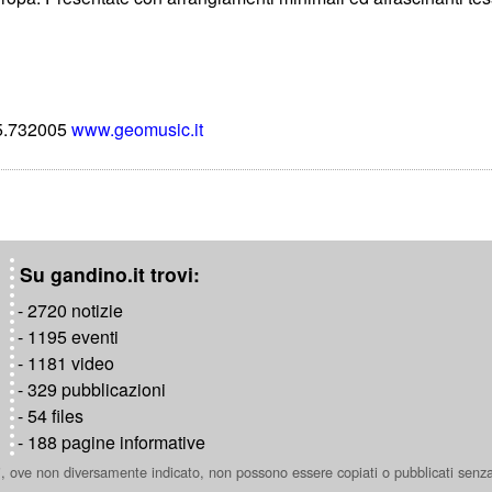
35.732005
www.geomusic.it
Su gandino.it trovi:
- 2720 notizie
- 1195 eventi
- 1181 video
- 329 pubblicazioni
- 54 files
- 188 pagine informative
ti, ove non diversamente indicato, non possono essere copiati o pubblicati senz