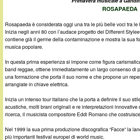
Primavera musicale a Gandin
g
ROSAPAEDA
a
Rosapaeda è considerata oggi una tra le più belle voci tra le in
Inizia negli anni 80 con l’audace progetto dei Different Style
n
contiene già il germe della contaminazione e mostra la sua for
musica popolare.
d
In questa prima esperienza si impone come figura carismatica 
i
band reggae, ottiene immediatamente un largo consenso di p
una formazione che porta il suo nome e che propone un reperto
n
arrangiate in chiave elettrica.
o
Inizia un intenso tour italiano che la porta a definire il suo sti
acustiche, molti brani originali e re interpretazioni innovative
.
ricerca, il musicista compositore Eddi Romano che costruisce 
i
Nel 1999 la sua prima produzione discografica “Facce” la lanc
più importanti festival europei di world music.