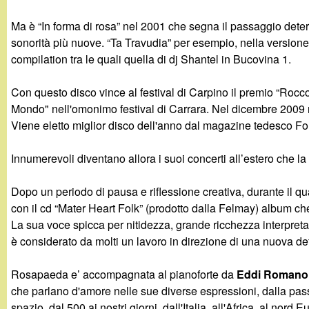
t
Ma è “In forma di rosa” nel 2001 che segna il passaggio dete
sonorità più nuove. “Ta Travudia” per esempio, nella versione
compilation tra le quali quella di dj Shantel in Bucovina 1.
Con questo disco vince al festival di Carpino il premio “Roc
Mondo" nell'omonimo festival di Carrara. Nel dicembre 2009 r
Viene eletto miglior disco dell'anno dal magazine tedesco Fo
Innumerevoli diventano allora i suoi concerti all’estero che l
Dopo un periodo di pausa e riflessione creativa, durante il qua
con il cd “Mater Heart Folk” (prodotto dalla Felmay) album che
La sua voce spicca per nitidezza, grande ricchezza interpretativ
è considerato da molti un lavoro in direzione di una nuova def
Rosapaeda e’ accompagnata al pianoforte da
Eddi Romano
che parlano d'amore nelle sue diverse espressioni, dalla pas
spazio, dal 500 ai nostri giorni, dall'Italia, all'Africa, al no