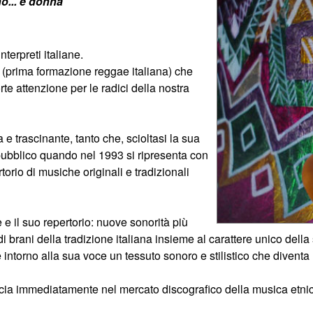
o... è donna
terpreti italiane.
e (prima formazione reggae italiana) che
te attenzione per le radici della nostra
e trascinante, tanto che, scioltasi la sua
ubblico quando nel 1993 si ripresenta con
rio di musiche originali e tradizionali
le e il suo repertorio: nuove sonorità più
 di brani della tradizione italiana insieme al carattere unico dell
intorno alla sua voce un tessuto sonoro e stilistico che divent
ia immediatamente nel mercato discografico della musica etnica 