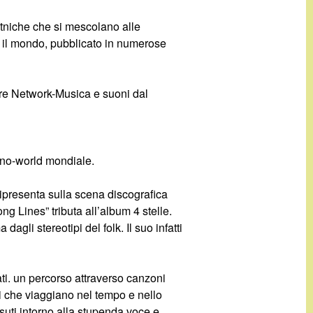
etniche che si mescolano alle
o il mondo, pubblicato in numerose
are Network-Musica e suoni dal
etno-world mondiale.
 ripresenta sulla scena discografica
g Lines” tributa all’album 4 stelle.
gli stereotipi del folk. Il suo infatti
ati. un percorso attraverso canzoni
i che viaggiano nel tempo e nello
essuti intorno alla stupenda voce e