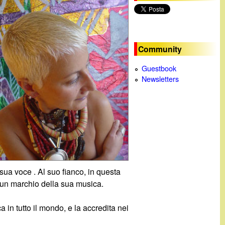
c
a
Community
Guestbook
Newsletters
a sua voce . Al suo fianco, in questa
a un marchio della sua musica.
in tutto il mondo, e la accredita nei