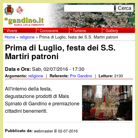
Salta
C
F
e
al
r
o
contenuto
c
Vivere
Conoscere
Turismo
Gallery
w
Home
»
religione
»
Prima di Luglio, festa dei S.S. Martiri patroni
principale
a
r
Tu
Prima di Luglio, festa dei S.S.
w
m
Martiri patroni
sei
w
d
qui
Data e Ora:
Sab, 02/07/2016 - 17:30
i
.
religione
|
Pro Gandino
|
2130
Argomento:
Referente:
Letture:
r
All'interno della festa,
g
degustazione prodotti di Mais
i
Spinato di Gandino e premiazione
a
c
cittadini benemeriti.
e
n
Pubblicato da:
webmaster
02-07-2016
r
il