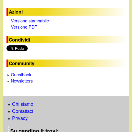
d
c
i
Azioni
a
Versione stampabile
n
Versione PDF
Condividi
o
.
Community
i
Guestbook
Newsletters
t
Chi siamo
Contattaci
Privacy
Su gandino.it trovi: