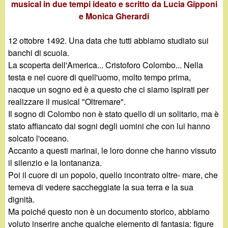
d
musical in due tempi ideato e scritto da Lucia Gipponi
c
e Monica Gherardi
i
a
12 ottobre 1492. Una data che tutti abbiamo studiato sui
n
banchi di scuola.
La scoperta dell'America... Cristoforo Colombo... Nella
o
testa e nel cuore di quell'uomo, molto tempo prima,
nacque un sogno ed è a questo che ci siamo ispirati per
.
realizzare il musical "Oltremare".
Il sogno di Colombo non è stato quello di un solitario, ma è
i
stato affiancato dai sogni degli uomini che con lui hanno
solcato l'oceano.
t
Accanto a questi marinai, le loro donne che hanno vissuto
il silenzio e la lontananza.
Poi il cuore di un popolo, quello incontrato oltre- mare, che
temeva di vedere saccheggiate la sua terra e la sua
dignità.
Ma poiché questo non è un documento storico, abbiamo
voluto inserire anche qualche elemento di fantasia: figure