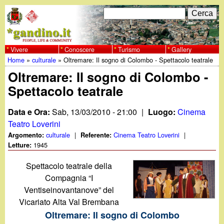
Salta
C
F
e
al
r
o
contenuto
c
Vivere
Conoscere
Turismo
Gallery
w
Home
»
culturale
»
Oltremare: Il sogno di Colombo - Spettacolo teatrale
principale
a
r
Tu
Oltremare: Il sogno di Colombo -
w
m
Spettacolo teatrale
sei
w
d
qui
Data e Ora:
Sab, 13/03/2010 - 21:00
|
Luogo:
Cinema
i
.
Teatro Loverini
culturale
|
Cinema Teatro Loverini
|
Argomento:
Referente:
r
1945
Letture:
g
i
Spettacolo teatrale della
a
c
Compagnia “I
Ventiseinovantanove” del
e
n
Vicariato Alta Val Brembana
r
Oltremare: Il sogno di Colombo