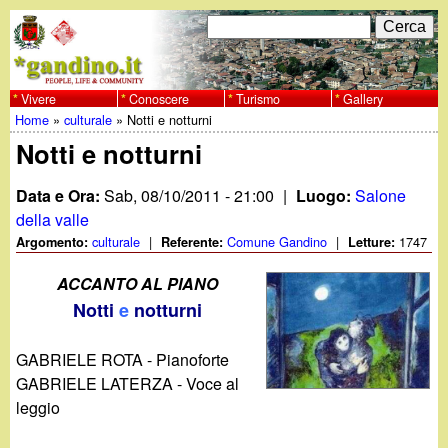
Salta
C
F
e
al
r
o
contenuto
c
Vivere
Conoscere
Turismo
Gallery
w
Home
»
culturale
»
Notti e notturni
principale
a
r
Tu
Notti e notturni
w
m
sei
Data e Ora:
Sab, 08/10/2011 - 21:00
|
Luogo:
Salone
w
d
qui
della valle
i
culturale
|
Comune Gandino
|
1747
Argomento:
Referente:
Letture:
.
r
ACCANTO AL PIANO
g
Notti
e
notturni
i
a
c
GABRIELE ROTA - Pianoforte
GABRIELE LATERZA - Voce al
e
n
leggio
r