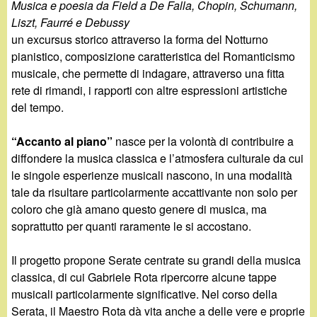
d
Musica e poesia da Field a De Falla, Chopin, Schumann,
c
Liszt, Faurré e Debussy
i
a
un excursus storico attraverso la forma del Notturno
pianistico, composizione caratteristica del Romanticismo
n
musicale, che permette di indagare, attraverso una fitta
rete di rimandi, i rapporti con altre espressioni artistiche
o
del tempo.
.
“Accanto al piano”
nasce per la volontà di contribuire a
diffondere la musica classica e l’atmosfera culturale da cui
i
le singole esperienze musicali nascono, in una modalità
tale da risultare particolarmente accattivante non solo per
t
coloro che già amano questo genere di musica, ma
soprattutto per quanti raramente le si accostano.
Il progetto propone Serate centrate su grandi della musica
classica, di cui Gabriele Rota ripercorre alcune tappe
musicali particolarmente significative. Nel corso della
Serata, il Maestro Rota dà vita anche a delle vere e proprie