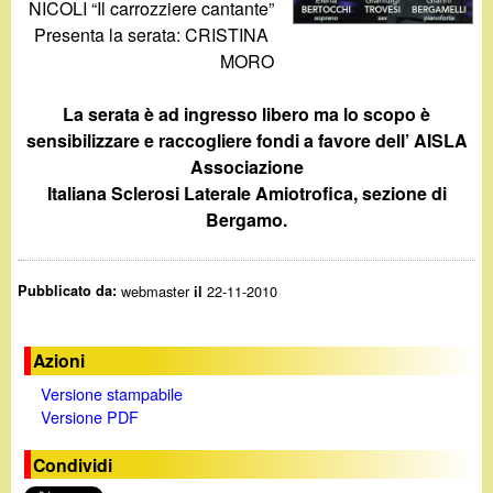
d
NICOLI “Il carrozziere cantante”
c
Presenta la serata: CRISTINA
i
a
MORO
n
La serata è ad ingresso libero ma lo scopo è
sensibilizzare e raccogliere fondi a favore dell’ AISLA
o
Associazione
Italiana Sclerosi Laterale Amiotrofica, sezione di
.
Bergamo.
i
Pubblicato da:
webmaster
22-11-2010
il
t
Azioni
Versione stampabile
Versione PDF
Condividi