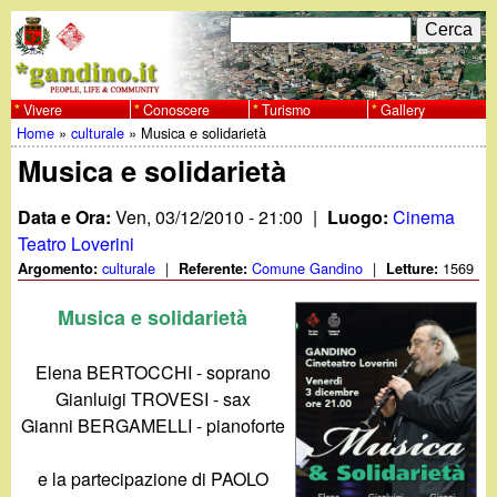
Salta
C
F
e
al
r
o
contenuto
c
Vivere
Conoscere
Turismo
Gallery
w
Home
»
culturale
»
Musica e solidarietà
principale
a
r
Tu
Musica e solidarietà
w
m
sei
Data e Ora:
Ven, 03/12/2010 - 21:00
|
Luogo:
Cinema
w
d
qui
Teatro Loverini
i
culturale
|
Comune Gandino
|
1569
Argomento:
Referente:
Letture:
.
r
Musica e solidarietà
g
i
Elena BERTOCCHI - soprano
a
c
Gianluigi TROVESI - sax
Gianni BERGAMELLI - pianoforte
e
n
r
e la partecipazione di PAOLO