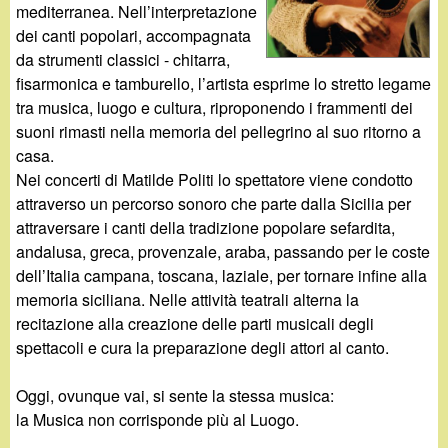
d
mediterranea. Nell’interpretazione
c
dei canti popolari, accompagnata
i
a
da strumenti classici - chitarra,
fisarmonica e tamburello, l’artista esprime lo stretto legame
n
tra musica, luogo e cultura, riproponendo i frammenti dei
suoni rimasti nella memoria del pellegrino al suo ritorno a
o
casa.
Nei concerti di Matilde Politi lo spettatore viene condotto
.
attraverso un percorso sonoro che parte dalla Sicilia per
attraversare i canti della tradizione popolare sefardita,
i
andalusa, greca, provenzale, araba, passando per le coste
dell’Italia campana, toscana, laziale, per tornare infine alla
t
memoria siciliana. Nelle attività teatrali alterna la
recitazione alla creazione delle parti musicali degli
spettacoli e cura la preparazione degli attori al canto.
Oggi, ovunque vai, si sente la stessa musica:
la Musica non corrisponde più al Luogo.