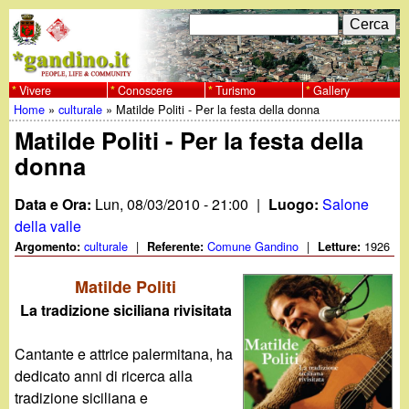
Salta
C
F
e
al
r
o
contenuto
c
Vivere
Conoscere
Turismo
Gallery
w
Home
»
culturale
»
Matilde Politi - Per la festa della donna
principale
a
r
Tu
Matilde Politi - Per la festa della
w
m
donna
sei
w
d
qui
Data e Ora:
Lun, 08/03/2010 - 21:00
|
Luogo:
Salone
i
.
della valle
culturale
|
Comune Gandino
|
1926
Argomento:
Referente:
Letture:
r
g
Matilde Politi
i
La tradizione siciliana rivisitata
a
c
Cantante e attrice palermitana, ha
e
n
dedicato anni di ricerca alla
r
tradizione siciliana e