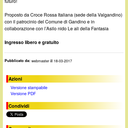
d
futuro!
c
i
Proposto da Croce Rossa Italiana (sede della Valgandino)
a
con il patrocinio del Comune di Gandino e in
n
collaborazione con l’Asilo nido Le ali della Fantasia
o
Ingresso libero e gratuito
.
Pubblicato da:
webmaster
18-03-2017
il
i
Azioni
t
Versione stampabile
Versione PDF
Condividi