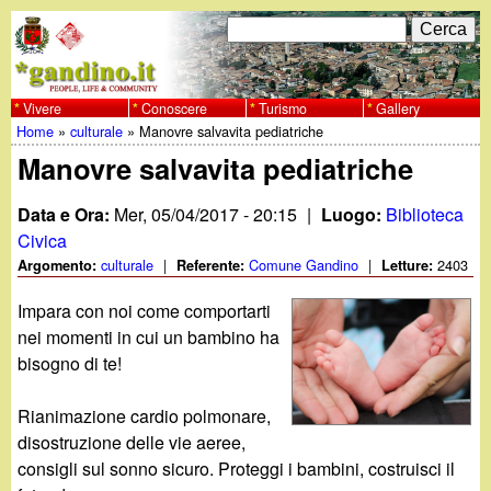
Salta
C
F
e
al
r
o
contenuto
c
Vivere
Conoscere
Turismo
Gallery
w
Home
»
culturale
»
Manovre salvavita pediatriche
principale
a
r
Tu
Manovre salvavita pediatriche
w
m
sei
Data e Ora:
Mer, 05/04/2017 - 20:15
|
Luogo:
Biblioteca
w
d
qui
Civica
i
culturale
|
Comune Gandino
|
2403
Argomento:
Referente:
Letture:
.
r
Impara con noi come comportarti
g
nei momenti in cui un bambino ha
i
bisogno di te!
a
c
Rianimazione cardio polmonare,
e
n
disostruzione delle vie aeree,
r
consigli sul sonno sicuro. Proteggi i bambini, costruisci il