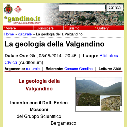
Salta
C
F
e
al
r
o
contenuto
c
Vivere
Conoscere
Turismo
Gallery
w
Home
»
culturale
»
La geologia della Valgandino
principale
a
r
Tu
La geologia della Valgandino
w
m
sei
Data e Ora:
Gio, 08/05/2014 - 20:45
|
Luogo:
Biblioteca
w
d
qui
Civica
(Auditorium)
i
culturale
|
Comune Gandino
|
2308
Argomento:
Referente:
Letture:
.
r
La geologia della
g
Valgandino
i
a
c
Incontro con il Dott. Enrico
Mosconi
e
n
del Gruppo Scientifico
r
Bergamasco