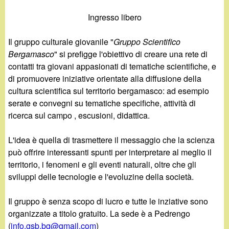
d
c
Ingresso libero
i
a
Il gruppo culturale giovanile "
Gruppo Scientifico
n
Bergamasco
" si prefigge l'obiettivo di creare una rete di
contatti tra giovani appasionati di tematiche scientifiche, e
o
di promuovere iniziative orientate alla diffusione della
cultura scientifica sul territorio bergamasco: ad esempio
.
serate e convegni su tematiche specifiche, attività di
ricerca sul campo , escusioni, didattica.
i
L'idea è quella di trasmettere il messaggio che la scienza
t
può offrire interessanti spunti per interpretare al meglio il
territorio, i fenomeni e gli eventi naturali, oltre che gli
sviluppi delle tecnologie e l'evoluzine della società.
Il gruppo è senza scopo di lucro e tutte le inziative sono
organizzate a titolo gratuito. La sede è a Pedrengo
(
info.gsb.bg@gmail.com
)