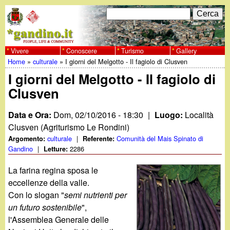
Salta
C
F
e
al
r
o
contenuto
c
Vivere
Conoscere
Turismo
Gallery
w
Home
»
culturale
»
I giorni del Melgotto - Il fagiolo di Clusven
principale
a
r
Tu
I giorni del Melgotto - Il fagiolo di
w
m
Clusven
sei
w
d
qui
Data e Ora:
Dom, 02/10/2016 - 18:30
|
Luogo:
Località
i
.
Clusven (Agriturismo Le Rondini)
culturale
|
Comunità del Mais Spinato di
Argomento:
Referente:
r
Gandino
|
2286
Letture:
g
i
La farina regina sposa le
a
c
eccellenze della valle.
Con lo slogan "
semi nutrienti per
e
n
un futuro sostenibile
",
r
l'Assemblea Generale delle