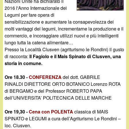
d
Nazioni Unite ha dichiarato il
c
2016 l'Anno Internazionale dei
i
Legumi per fare opera di
a
sensibilizzazione e aumentare la consapevolezza dei
n
molti vantaggi dei legumi, incrementarne la produzione e il
commercio, e incoraggiare utilizzi nuovi e più intelligenti
o
lungo tutta la catena alimentare…
Presso la Località Clusven (agriturismo le Rondini) il gusto
.
di racconta:
Il Fagiolo e il Mais Spinato di Clusven, una
storia in comune.
i
Ore 18.30 -
CONFERENZA
del dott. GABRILE
t
RINALDI DIRETTORE ORTO BOTANICO Lorenzo ROTA
di BERGAMO e del Professor ROBERTO PAPA
dell’UNIVERSITA’ POLITECNICA DELLE MARCHE
Ore 19,30 -
Cena con POLENTA
classica di MAIS
SPINATO e LEGUMI a cura dell’Agriturismo Le Rondini –
loc. Clusven.