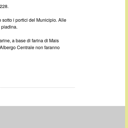
6228.
o sotto i portici del Municipio. Alle
 piadina.
rine, a base di farina di Mais
l’Albergo Centrale non faranno