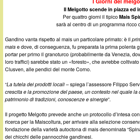
I Giorni del melgo
g
Il Melgotto scende in piazza ed
Per quattro giorni il tipico
Mais Spi
a
sarà al centro di un programma ricco di
n
Gandino vanta rispetto al mais un particolare primato: è il
pri
mais
e dove, di conseguenza, fu preparata la prima polenta
d
portar per primo il granoturco (probabilmente da Venezia, dov
loro traffici) sarebbe stato un «foresto», che avrebbe coltivato
i
Clusven, alle pendici del monte Corno.
n
“
La tutela dei prodotti locali
– spiega l’assessore Filippo Serva
crescita e la promozione del paese, un contesto nel quale la
o
patrimonio di tradizioni, conoscenze e sinergie
”.
.
Il progetto Melgotto prevede anche un protocollo d’intesa co
ricerca per la Maiscoltura, per arrivare alla selezione conser
i
fondazione della varietà autoctona di mais denominata “Spina
dei chicchi delle pannocchie gandinesi.