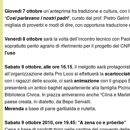
t
Giovedì 7 ottobre
un’anteprima fra tradizione e cultura, con 
“
Così parlavano i nostri padri
”, curato dal prof. Pietro Gelm
migliaia di proverbi e modi di dire, con opportuna traduzione
Venerdì 8 ottobre
sarà la volta dell’incontro tecnico con Pao
soprattutto perito agrario di riferimento per il progetto del CN
l'uso
Sabato 9 ottobre, alle ore 16.15
, il melgotto sarà protagonis
all’organizzazione della Pro Loco si effettuerà la
scartocciat
con i ragazzi delle scuole, ci sarà
animazione
con il gruppo 
presenterà un antico baghèt appartenente alla famiglia Picina
Biblioteca Civica. In piazza arriveranno anche “Ciina e Marie
paese creata, in dialetto, da Bepo Servalli.
Merenda
a base di pane garibalda e nutella.
Sabato 9 ottobre 2010, ore 19.45: “A zena co e pròerbe”
Cena a base di prodotti tipici nelle cantine del convento del