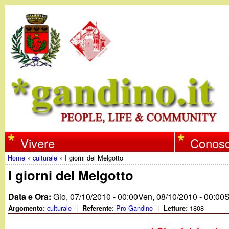
w
Vivere
Conosc
Home
»
culturale
»
I giorni del Melgotto
w
Tu
I giorni del Melgotto
w
sei
Data e Ora:
Gio, 07/10/2010 - 00:00
Ven, 08/10/2010 - 00:00
S
qui
culturale
|
Pro Gandino
|
1808
Argomento:
Referente:
Letture:
.