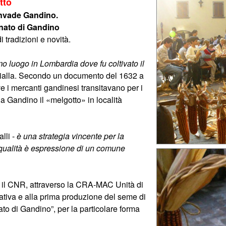
tto
 invade Gandino.
nato di Gandino
 tradizioni e novità.
mo luogo in Lombardia dove fu coltivato il
 gialla. Secondo un documento del 1632 a
e i mercanti gandinesi transitavano per i
 a Gandino il «melgotto» in località
lli -
è una strategia vincente per la
 qualità è espressione di un comune
n il CNR, attraverso la CRA-MAC Unità di
vativa e alla prima produzione del seme di
to di Gandino”, per la particolare forma