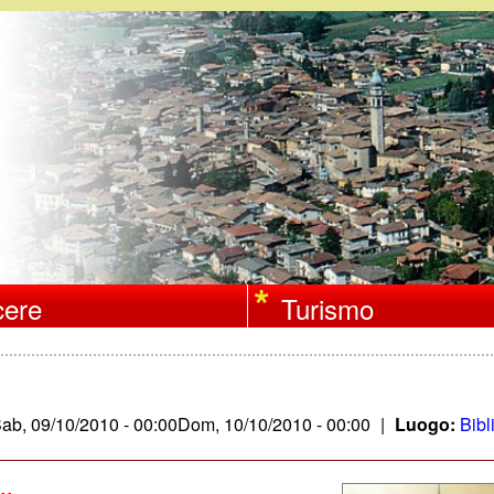
Salta
al
contenuto
principale
ere
Turismo
ab, 09/10/2010 - 00:00
Dom, 10/10/2010 - 00:00
|
Luogo:
Bibl