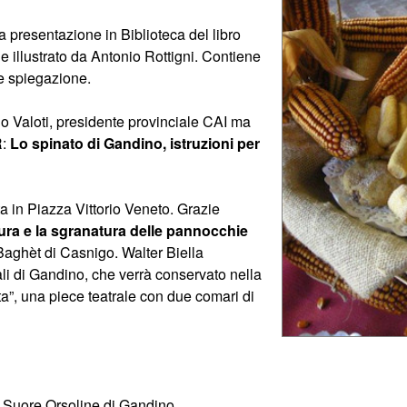
la presentazione in Biblioteca del libro
i e illustrato da Antonio Rottigni. Contiene
 e spiegazione.
lo Valoti, presidente provinciale CAI ma
R:
Lo spinato di Gandino, istruzioni per
ta in Piazza Vittorio Veneto. Grazie
ura e la sgranatura delle pannocchie
Baghèt di Casnigo. Walter Biella
li di Gandino, che verrà conservato nella
ta”, una piece teatrale con due comari di
le Suore Orsoline di Gandino.