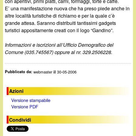
d
con aperitivi, primi piatti, carni, formaggi, torte e caffè.
c
E’ una manifestazione nuova che ha preso piede anche in
i
altre località turistiche di richiamo e per la quale c’è
a
grande attesa. Saranno distribuiti tantissimi gadgets
n
turistici appositamente creati con il logo “Gandino”.
o
Informazioni e iscrizioni all’Ufficio Demografico del
Comune (035.745567) oppure al nr. 329.2506228.
.
i
Pubblicato da:
webmaster
30-05-2006
il
t
Azioni
Versione stampabile
Versione PDF
Condividi