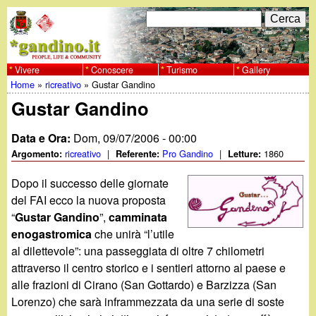
Salta
C
F
e
al
r
o
contenuto
c
Vivere
Conoscere
Turismo
Gallery
w
Home
»
ricreativo
»
Gustar Gandino
principale
a
r
Tu
Gustar Gandino
w
m
sei
Data e Ora:
Dom, 09/07/2006 - 00:00
w
d
qui
ricreativo
|
Pro Gandino
|
1860
Argomento:
Referente:
Letture:
i
.
Dopo il successo delle giornate
r
del FAI ecco la nuova proposta
g
“
Gustar Gandino
”,
camminata
i
enogastromica
che unirà “l’utile
a
c
al dilettevole”: una passeggiata di oltre 7 chilometri
attraverso il centro storico e i sentieri attorno al paese e
e
n
alle frazioni di Cirano (San Gottardo) e Barzizza (San
r
Lorenzo) che sarà inframmezzata da una serie di soste