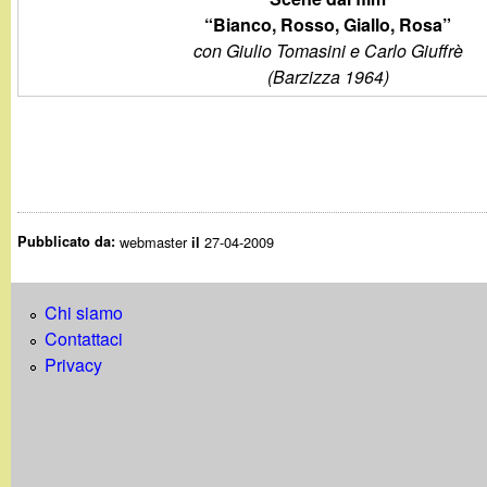
t
“Bianco, Rosso, Giallo, Rosa”
con Giulio Tomasini e Carlo Giuffrè
(Barzizza 1964)
Pubblicato da:
webmaster
27-04-2009
il
Chi siamo
Contattaci
Privacy