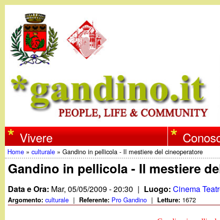
w
Vivere
Conosc
Home
»
culturale
»
Gandino in pellicola - Il mestiere del cineoperatore
w
Tu
Gandino in pellicola - Il mestiere d
w
sei
Data e Ora:
Mar, 05/05/2009 - 20:30
|
Luogo:
Cinema Teatr
qui
culturale
|
Pro Gandino
|
1672
Argomento:
Referente:
Letture:
.