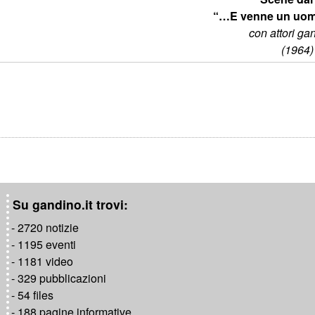
“…E venne un uomo
con attori ga
(1964)
Su gandino.it trovi:
- 2720 notizie
- 1195 eventi
- 1181 video
- 329 pubblicazioni
- 54 files
- 188 pagine informative