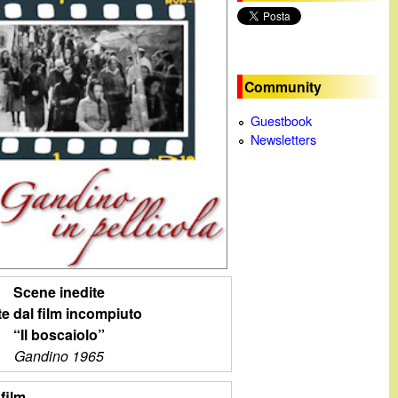
c
a
Community
Guestbook
Newsletters
Scene inedite
tte dal film incompiuto
“Il boscaiolo”
Gandino 1965
film