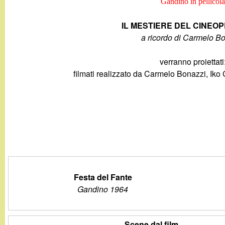
Gandino in pellicola
g
IL MESTIERE DEL CINEO
a
a ricordo di Carmelo B
n
verranno proiettati
filmati realizzato da Carmelo Bonazzi, Iko
d
i
n
o
.
Festa del Fante
Gandino 1964
i
Scene dal film