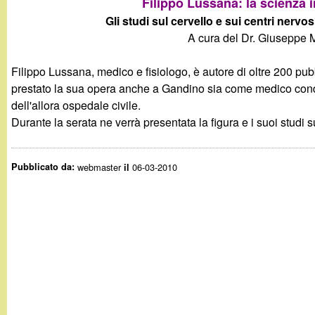
Filippo Lussana: la scienza 
g
Gli studi sul cervello e sui centri nervos
A cura del Dr. Giuseppe 
a
Filippo Lussana, medico e fisiologo, è autore di oltre 200 pub
n
prestato la sua opera anche a Gandino sia come medico condo
dell'allora ospedale civile.
d
Durante la serata ne verrà presentata la figura e i suoi studi 
i
Pubblicato da:
webmaster
06-03-2010
il
n
o
.
i