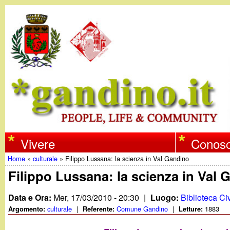
w
Vivere
Conosc
Home
»
culturale
»
Filippo Lussana: la scienza in Val Gandino
w
Tu
Filippo Lussana: la scienza in Val
w
sei
Data e Ora:
Mer, 17/03/2010 - 20:30
|
Luogo:
Biblioteca Ci
qui
culturale
|
Comune Gandino
|
1883
Argomento:
Referente:
Letture:
.