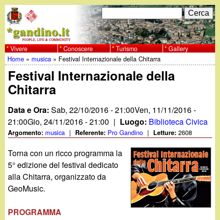
Salta
C
F
e
al
r
o
contenuto
c
Vivere
Conoscere
Turismo
Gallery
w
Home
»
musica
»
Festival Internazionale della Chitarra
principale
a
r
Tu
Festival Internazionale della
w
m
Chitarra
sei
w
d
qui
Data e Ora:
Sab, 22/10/2016 - 21:00
Ven, 11/11/2016 -
i
.
21:00
Gio, 24/11/2016 - 21:00
|
Luogo:
Biblioteca Civica
musica
|
Pro Gandino
|
2608
Argomento:
Referente:
Letture:
r
g
Torna con un ricco programma la
i
5° edizione del festival dedicato
a
c
alla Chitarra, organizzato da
GeoMusic.
e
n
r
PROGRAMMA