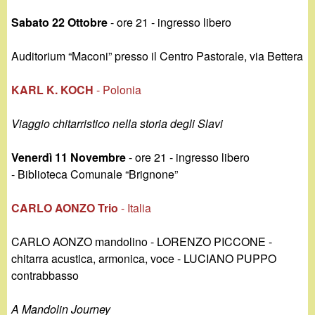
d
c
Sabato 22 Ottobre
- ore 21 - ingresso libero
i
a
Auditorium “Maconi” presso il Centro Pastorale, via Bettera
n
KARL K. KOCH
- Polonia
o
Viaggio chitarristico nella storia degli Slavi
.
Venerdì 11 Novembre
- ore 21 - ingresso libero
i
- Biblioteca Comunale “Brignone”
t
CARLO AONZO Trio
- Italia
CARLO AONZO mandolino - LORENZO PICCONE -
chitarra acustica, armonica, voce - LUCIANO PUPPO
contrabbasso
A Mandolin Journey