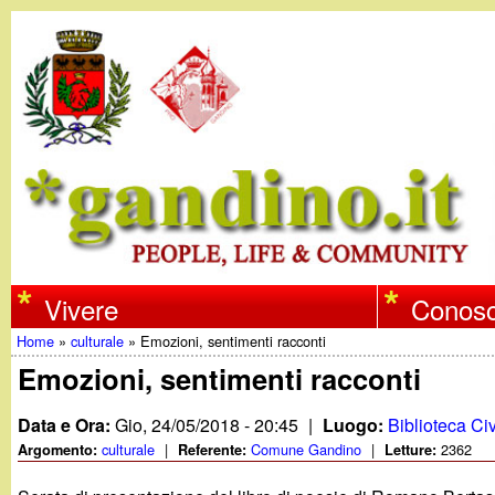
w
Vivere
Conosc
Home
»
culturale
»
Emozioni, sentimenti racconti
w
Tu
Emozioni, sentimenti racconti
w
sei
Data e Ora:
Gio, 24/05/2018 - 20:45
|
Luogo:
Biblioteca Ci
qui
culturale
|
Comune Gandino
|
2362
Argomento:
Referente:
Letture:
.