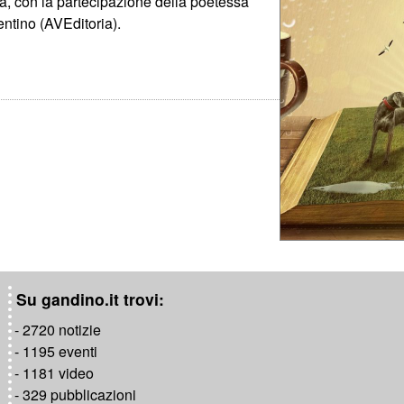
a, con la partecipazione della poetessa
entino (AVEditoria).
Su gandino.it trovi:
- 2720 notizie
- 1195 eventi
- 1181 video
- 329 pubblicazioni