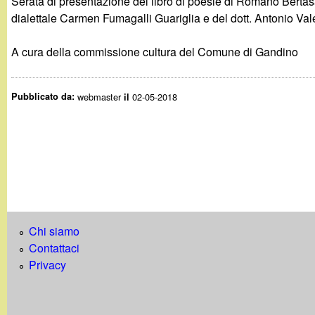
Serata di presentazione del libro di poesie di Romano Bertas
g
dialettale Carmen Fumagalli Guariglia e del dott. Antonio Val
a
A cura della commissione cultura del Comune di Gandino
n
Pubblicato da:
webmaster
02-05-2018
il
d
i
n
o
Chi siamo
.
Contattaci
Privacy
i