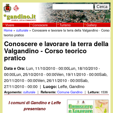
Salta
C
F
e
al
r
o
contenuto
c
Vivere
Conoscere
Turismo
Gallery
w
Home
»
culturale
»
Conoscere e lavorare la terra della Valgandino - Corso
principale
a
r
Tu
teorico pratico
w
m
Conoscere e lavorare la terra della
sei
Valgandino - Corso teorico
w
d
qui
pratico
i
.
Data e Ora:
Lun, 11/10/2010 - 00:00
Lun, 18/10/2010 -
r
00:00
Lun, 25/10/2010 - 00:00
Ven, 19/11/2010 - 00:00
Sab,
g
i
20/11/2010 - 00:00
Ven, 26/11/2010 - 00:00
Sab,
27/11/2010 - 00:00
|
Luogo:
Leffe, Gandino
a
c
culturale
|
Comune Gandino
|
1536
Argomento:
Referente:
Letture:
e
n
I comuni di Gandino e Leffe
r
presentano