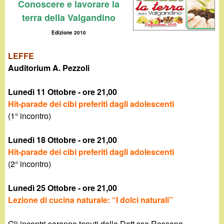
d
Conoscere e lavorare la
c
terra della Valgandino
i
a
Edizione 2010
n
LEFFE
o
Auditorium A. Pezzoli
.
Lunedì 11 Ottobre - ore 21,00
Hit-parade dei cibi preferiti dagli adolescenti
i
(1° incontro)
t
Lunedì 18 Ottobre - ore 21,00
Hit-parade dei cibi preferiti dagli adolescenti
(2° incontro)
Lunedì 25 Ottobre - ore 21,00
Lezione di cucina naturale: “I dolci naturali”
Gli incontri saranno tenuti dalla Dott.ssa Rossana