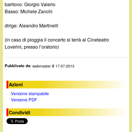
d
baritono: Giorgio Valerio
c
Basso: Michele Zanchi
i
a
dirige: Aleandro Martinelli
n
(in caso di pioggia il concerto si terrà al Cineteatro
o
Loverini, presso l’oratorio)
.
Pubblicato da:
webmaster
17-07-2013
il
i
t
Azioni
Versione stampabile
Versione PDF
Condividi