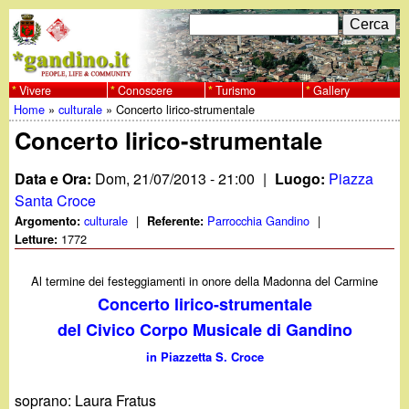
Salta
C
F
e
al
r
o
contenuto
c
Vivere
Conoscere
Turismo
Gallery
w
Home
»
culturale
»
Concerto lirico-strumentale
principale
a
r
Tu
Concerto lirico-strumentale
w
m
sei
Data e Ora:
Dom, 21/07/2013 - 21:00
|
Luogo:
Piazza
w
d
qui
Santa Croce
i
culturale
|
Parrocchia Gandino
|
Argomento:
Referente:
.
1772
Letture:
r
g
Al termine dei festeggiamenti in onore della Madonna del Carmine
i
Concerto lirico-strumentale
a
c
del Civico Corpo Musicale di Gandino
e
n
in Piazzetta S. Croce
r
soprano: Laura Fratus