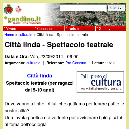
Salta
C
F
e
al
r
o
contenuto
c
Vivere
Conoscere
Turismo
Gallery
w
Home
»
culturale
»
Città linda - Spettacolo teatrale
principale
a
r
Tu
Città linda - Spettacolo teatrale
w
m
sei
Data e Ora:
Ven, 23/09/2011 - 09:00
w
d
qui
culturale
|
Pro Gandino
|
1617
Argomento:
Referente:
Letture:
i
.
Città linda
r
Spettacolo teatrale (per ragazzi
g
dai 5-10 anni)
i
a
c
Dove vanno a finire i rifiuti che gettiamo per tenere pulite le
nostre città?
e
n
Una favola poetica e divertente per avvicinare i più piccini
r
al tema dell'ecologia