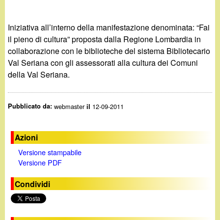
d
c
i
a
Iniziativa all’interno della manifestazione denominata: “Fai
il pieno di cultura” proposta dalla Regione Lombardia in
n
collaborazione con le biblioteche del sistema Bibliotecario
Val Seriana con gli assessorati alla cultura dei Comuni
o
della Val Seriana.
.
Pubblicato da:
webmaster
12-09-2011
il
i
t
Azioni
Versione stampabile
Versione PDF
Condividi