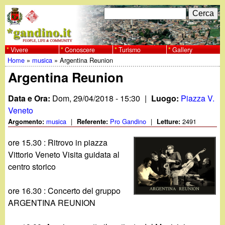
Salta
C
F
e
al
r
o
contenuto
c
Vivere
Conoscere
Turismo
Gallery
w
Home
»
musica
»
Argentina Reunion
principale
a
r
Tu
Argentina Reunion
w
m
sei
Data e Ora:
Dom, 29/04/2018 - 15:30
|
Luogo:
Piazza V.
w
d
qui
Veneto
i
musica
|
Pro Gandino
|
2491
Argomento:
Referente:
Letture:
.
r
ore 15.30 : Ritrovo in piazza
g
Vittorio Veneto Visita guidata al
i
centro storico
a
c
ore 16.30 : Concerto del gruppo
e
n
ARGENTINA REUNION
r