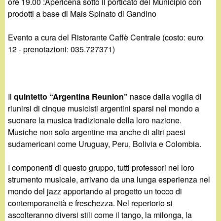
d
ore 19.00 :Apericena sotto il porticato del Municipio con
c
prodotti a base di Mais Spinato di Gandino
i
a
Evento a cura del Ristorante Caffè Centrale (costo: euro
n
12 - prenotazioni: 035.727371)
o
.
Il
quintetto “Argentina Reunion”
nasce dalla voglia di
riunirsi di cinque musicisti argentini sparsi nel mondo a
i
suonare la musica tradizionale della loro nazione.
Musiche non solo argentine ma anche di altri paesi
t
sudamericani come Uruguay, Peru, Bolivia e Colombia.
I componenti di questo gruppo, tutti professori nel loro
strumento musicale, arrivano da una lunga esperienza nel
mondo del jazz apportando al progetto un tocco di
contemporaneità e freschezza. Nel repertorio si
ascolteranno diversi stili come il tango, la milonga, la