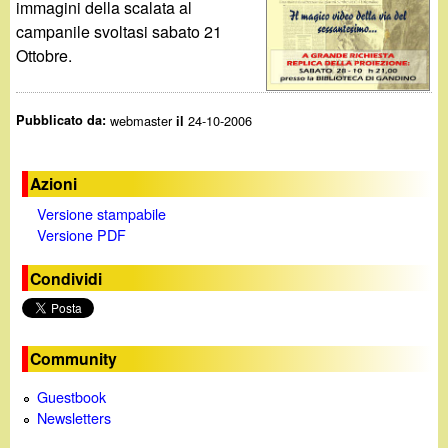
d
immagini della scalata al
c
campanile svoltasi sabato 21
i
a
Ottobre.
n
Pubblicato da:
webmaster
24-10-2006
il
o
.
Azioni
Versione stampabile
i
Versione PDF
Condividi
t
Community
Guestbook
Newsletters