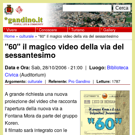
Salta
C
F
e
al
r
o
contenuto
c
Vivere
Conoscere
Turismo
Gallery
w
Home
»
culturale
»
"60" il magico video della via del sessantesimo
principale
a
r
Tu
"60" il magico video della via del
w
m
sessantesimo
sei
w
d
qui
Data e Ora:
Sab, 28/10/2006 - 21:00
|
Luogo:
Biblioteca
i
.
Civica
(Auditorium)
culturale
|
Pro Gandino
|
1787
Argomento:
Referente:
Letture:
r
g
A grande richiesta una nuova
i
proiezione del video che racconta
a
c
l'apertura della nuova via a
Fontana Mora da parte del gruppo
e
n
Koren.
r
Il filmato sarà integrato con le