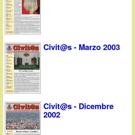
d
c
i
a
n
o
Civit@s - Marzo 2003
.
i
t
Civit@s - Dicembre
2002