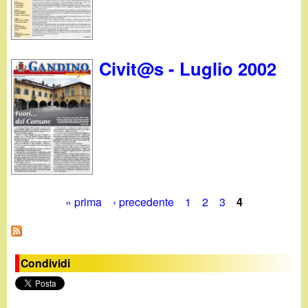
Civit@s - Luglio 2002
« prima
‹ precedente
1
2
3
4
P
a
Condividi
g
i