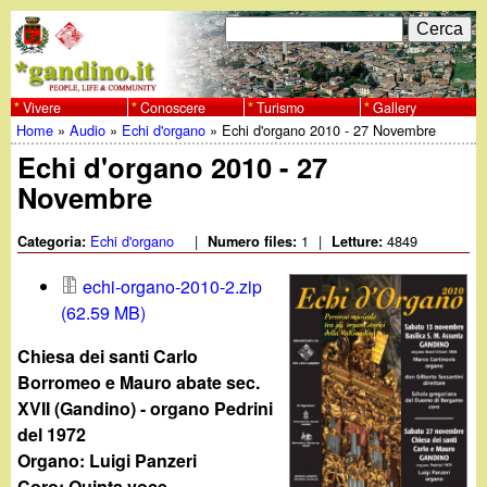
Salta
C
F
e
al
r
o
contenuto
c
Vivere
Conoscere
Turismo
Gallery
w
Home
»
Audio
»
Echi d'organo
»
Echi d'organo 2010 - 27 Novembre
principale
a
r
Tu
Echi d'organo 2010 - 27
w
m
Novembre
sei
w
d
qui
Echi d'organo
|
1
|
4849
Categoria:
Numero files:
Letture:
i
.
echi-organo-2010-2.zip
r
(62.59 MB)
g
i
Chiesa dei santi Carlo
a
c
Borromeo e Mauro abate sec.
XVII (Gandino) - organo Pedrini
e
n
del 1972
Organo: Luigi Panzeri
r
Coro: Quinta voce