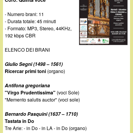
d
c
i
- Numero brani: 11
a
- Durata totale: 45 minuti
n
- Formato: MP3, Stereo, 44KHz,
192 kbps CBR
o
ELENCO DEI BRANI
.
Giulio Segni (1498 – 1561)
i
Ricercar primi toni
(organo)
t
Antifona gregoriana
"Virgo Prudentissima"
(voci Sole)
"Memento salutis auctor" (voci sole)
Bernardo Pasquini (1637 – 1710)
Tastata in Do
Tre Arie: - in Do - in LA - in Do (organo)