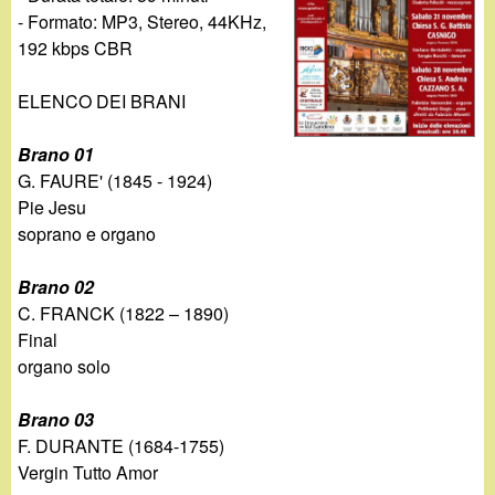
d
c
- Formato: MP3, Stereo, 44KHz,
i
192 kbps CBR
a
n
ELENCO DEI BRANI
o
Brano 01
G. FAURE' (1845 - 1924)
.
Pie Jesu
soprano e organo
i
Brano 02
t
C. FRANCK (1822 – 1890)
Final
organo solo
Brano 03
F. DURANTE (1684-1755)
Vergin Tutto Amor