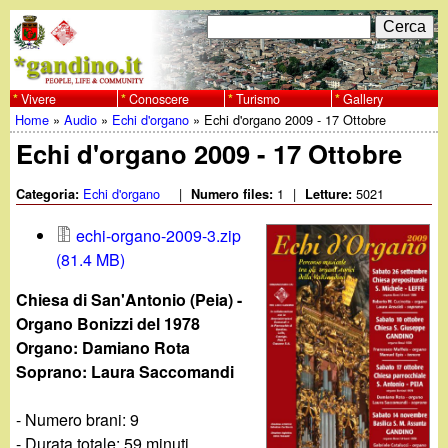
Salta
C
F
e
al
r
o
contenuto
c
Vivere
Conoscere
Turismo
Gallery
w
Home
»
Audio
»
Echi d'organo
»
Echi d'organo 2009 - 17 Ottobre
principale
a
r
Tu
Echi d'organo 2009 - 17 Ottobre
w
m
sei
Echi d'organo
|
1
|
5021
Categoria:
Numero files:
Letture:
w
d
qui
echi-organo-2009-3.zip
i
.
(81.4 MB)
r
g
Chiesa di San'Antonio (Peia) -
i
Organo Bonizzi del 1978
a
Organo: Damiano Rota
c
Soprano: Laura Saccomandi
e
n
- Numero brani: 9
r
- Durata totale: 59 minuti