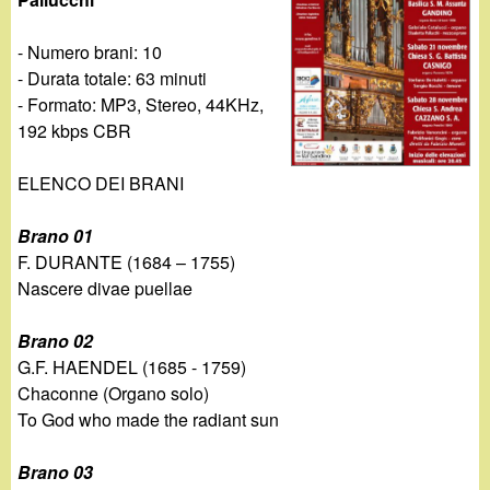
d
c
i
- Numero brani: 10
a
- Durata totale: 63 minuti
n
- Formato: MP3, Stereo, 44KHz,
192 kbps CBR
o
ELENCO DEI BRANI
.
Brano 01
i
F. DURANTE (1684 – 1755)
Nascere divae puellae
t
Brano 02
G.F. HAENDEL (1685 - 1759)
Chaconne (Organo solo)
To God who made the radiant sun
Brano 03