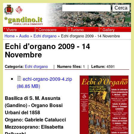
Salta
C
F
e
al
r
o
contenuto
c
Vivere
Conoscere
Turismo
Gallery
w
Home
»
Audio
»
Echi d'organo
»
Echi d'organo 2009 - 14 Novembre
principale
a
r
Tu
Echi d'organo 2009 - 14
w
m
Novembre
sei
w
d
qui
Echi d'organo
|
1
|
4591
Categoria:
Numero files:
Letture:
i
.
echi-organo-2009-4.zip
r
(86.85 MB)
g
i
Basilica di S. M. Assunta
a
c
(Gandino) - Organo Bossi
Urbani del 1858
e
n
Organo: Gabriele Catalucci
Mezzosoprano: Elisabetta
r
Pallucchi