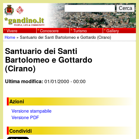
Salta
C
F
e
al
r
o
contenuto
c
Vivere
Conoscere
Turismo
Gallery
w
Home
»
Santuario dei Santi Bartolomeo e Gottardo (Cirano)
principale
a
r
Tu
w
Santuario dei Santi
m
sei
Bartolomeo e Gottardo
w
d
(Cirano)
qui
i
.
Ultima modifica:
01/01/2000 - 00:00
r
g
i
Azioni
a
c
Versione stampabile
Versione PDF
e
n
Condividi
r