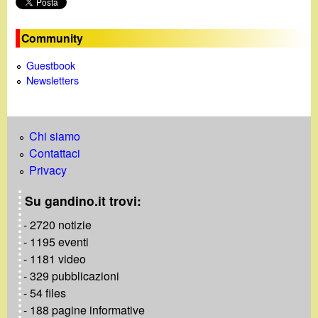
d
c
i
Community
a
n
Guestbook
Newsletters
o
.
Chi siamo
Contattaci
i
Privacy
t
Su gandino.it trovi:
- 2720 notizie
- 1195 eventi
- 1181 video
- 329 pubblicazioni
- 54 files
- 188 pagine informative