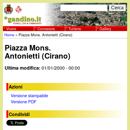
Salta
C
F
e
al
r
o
contenuto
c
Vivere
Conoscere
Turismo
Gallery
w
Home
»
Piazza Mons. Antonietti (Cirano)
principale
a
r
Tu
w
Piazza Mons.
m
sei
Antonietti (Cirano)
w
d
qui
Ultima modifica:
01/01/2000 - 00:00
i
.
r
g
Azioni
i
Versione stampabile
a
Versione PDF
c
e
n
Condividi
r