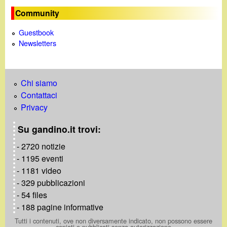
d
c
Community
i
a
Guestbook
Newsletters
n
o
Chi siamo
.
Contattaci
Privacy
i
Su gandino.it trovi:
t
- 2720 notizie
- 1195 eventi
- 1181 video
- 329 pubblicazioni
- 54 files
- 188 pagine informative
Tutti i contenuti, ove non diversamente indicato, non possono essere
copiati o pubblicati senza autorizzazione