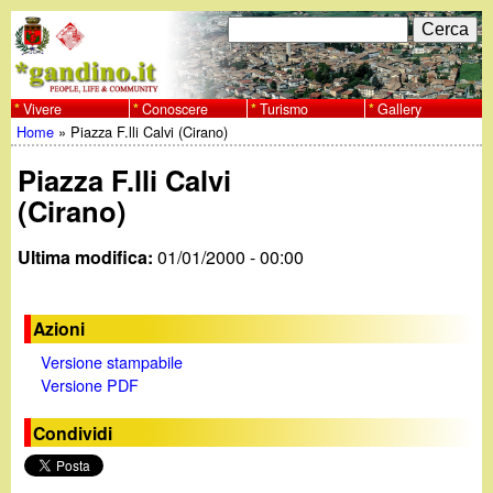
Salta
C
F
e
al
r
o
contenuto
c
Vivere
Conoscere
Turismo
Gallery
w
Home
»
Piazza F.lli Calvi (Cirano)
principale
a
r
Tu
w
Piazza F.lli Calvi
m
sei
(Cirano)
w
d
qui
Ultima modifica:
01/01/2000 - 00:00
i
.
r
g
Azioni
i
Versione stampabile
a
Versione PDF
c
e
n
Condividi
r