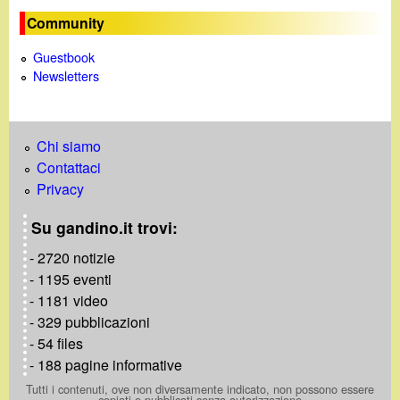
d
c
Community
i
a
Guestbook
Newsletters
n
o
Chi siamo
.
Contattaci
Privacy
i
Su gandino.it trovi:
t
- 2720 notizie
- 1195 eventi
- 1181 video
- 329 pubblicazioni
- 54 files
- 188 pagine informative
Tutti i contenuti, ove non diversamente indicato, non possono essere
copiati o pubblicati senza autorizzazione