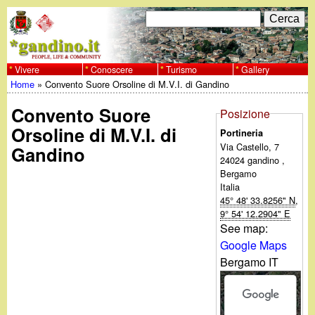
Salta
C
F
e
al
r
o
contenuto
c
Vivere
Conoscere
Turismo
Gallery
w
Home
»
Convento Suore Orsoline di M.V.I. di Gandino
principale
a
r
Tu
w
Convento Suore
m
Posizione
sei
Orsoline di M.V.I. di
Portineria
w
d
Via Castello, 7
Gandino
qui
24024
gandino
,
i
.
Bergamo
Italia
r
45° 48' 33.8256" N
,
For development purposes only
g
9° 54' 12.2904" E
i
See map:
a
Google Maps
c
Bergamo IT
e
n
r