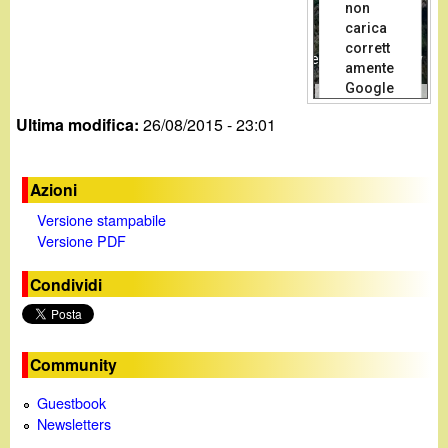
non
carica
corrett
For development purposes only
amente
Google
Dati mappa
Termini
Maps.
Ultima modifica:
26/08/2015 - 23:01
Sei il
O
proprietario
di questo
Azioni
sito web?
Versione stampabile
Versione PDF
Condividi
Community
Guestbook
Newsletters