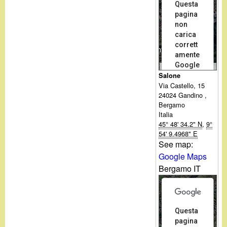
d
Questa
c
pagina
i
non
a
carica
n
corrett
For development purposes only
amente
Google
o
Dati mappa
Termini
Salone
Maps.
Via Castello, 15
.
Sei il
24024
Gandino
,
O
proprietario
Bergamo
di questo
Italia
i
sito web?
45° 48' 34.2" N
,
9°
For development purposes only
54' 9.4968" E
t
See map:
Google Maps
Bergamo IT
Questa
pagina