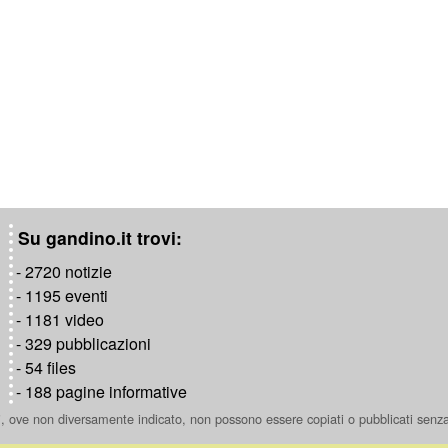
Su gandino.it trovi:
- 2720 notizie
- 1195 eventi
- 1181 video
- 329 pubblicazioni
- 54 files
- 188 pagine informative
ti, ove non diversamente indicato, non possono essere copiati o pubblicati senz