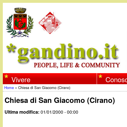
w
Vivere
Conosc
Home
»
Chiesa di San Giacomo (Cirano)
w
Tu
Chiesa di San Giacomo (Cirano)
w
sei
Ultima modifica:
01/01/2000 - 00:00
qui
.