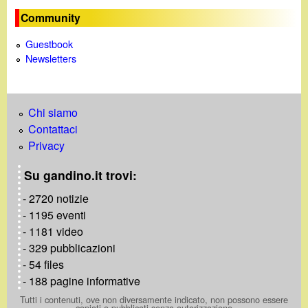
d
c
Community
i
a
Guestbook
Newsletters
n
o
Chi siamo
.
Contattaci
Privacy
i
Su gandino.it trovi:
t
- 2720 notizie
- 1195 eventi
- 1181 video
- 329 pubblicazioni
- 54 files
- 188 pagine informative
Tutti i contenuti, ove non diversamente indicato, non possono essere
copiati o pubblicati senza autorizzazione