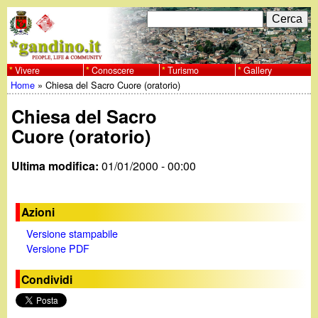
Salta
C
F
e
al
r
o
contenuto
c
Vivere
Conoscere
Turismo
Gallery
w
Home
»
Chiesa del Sacro Cuore (oratorio)
principale
a
r
Tu
w
Chiesa del Sacro
m
sei
Cuore (oratorio)
w
d
qui
Ultima modifica:
01/01/2000 - 00:00
i
.
r
g
Azioni
i
Versione stampabile
a
Versione PDF
c
e
n
Condividi
r