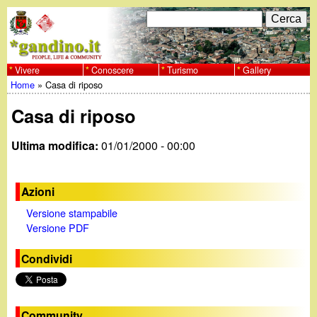
Salta
C
F
e
al
r
o
contenuto
c
Vivere
Conoscere
Turismo
Gallery
w
Home
»
Casa di riposo
principale
a
r
Tu
w
Casa di riposo
m
sei
w
d
Ultima modifica:
01/01/2000 - 00:00
qui
i
.
Azioni
r
g
Versione stampabile
i
Versione PDF
a
c
Condividi
e
n
r
Community