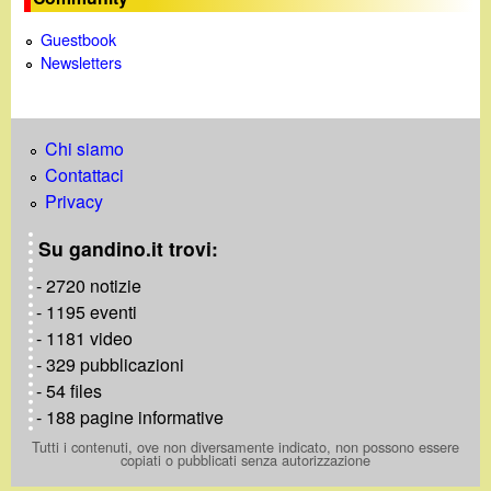
d
c
Guestbook
i
a
Newsletters
n
o
Chi siamo
Contattaci
.
Privacy
Su gandino.it trovi:
i
- 2720 notizie
t
- 1195 eventi
- 1181 video
- 329 pubblicazioni
- 54 files
- 188 pagine informative
Tutti i contenuti, ove non diversamente indicato, non possono essere
copiati o pubblicati senza autorizzazione