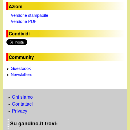
d
c
Azioni
i
Versione stampabile
a
Versione PDF
n
Condividi
o
.
Community
i
Guestbook
Newsletters
t
Chi siamo
Contattaci
Privacy
Su gandino.it trovi: