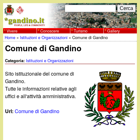
Salta
C
F
e
al
r
o
contenuto
c
Vivere
Conoscere
Turismo
Gallery
w
Home
»
Istituzioni e Organizzazioni
»
Comune di Gandino
principale
a
r
Tu
Comune di Gandino
w
m
sei
Istituzioni e Organizzazioni
Categoria:
w
d
qui
Sito istituzionale del comune di
i
.
Gandino.
r
Tutte le informazioni relative agli
g
uffici e all'attività amministrativa.
i
a
c
Url:
Comune di Gandino
e
n
r