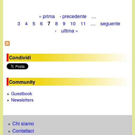
« prima
‹ precedente
…
P
3
4
5
6
7
8
9
10
11
…
seguente
›
ultima »
a
g
i
Condividi
n
e
Community
Guestbook
Newsletters
Chi siamo
Contattaci