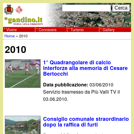
Salta
C
F
e
al
r
o
contenuto
c
Vivere
Conoscere
Turismo
Gallery
w
Home
»
2010
principale
a
r
Tu
w
2010
m
sei
w
d
1° Quadrangolare di calcio
qui
interforze alla memoria di Cesare
i
Bertocchi
.
r
Data pubblicazione:
03/06/2010
g
Servizio trasmesso da Più Valli TV il
i
03.06.2010.
a
c
e
n
Consiglio comunale straordinario
dopo la raffica di furti
r