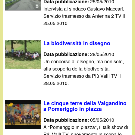
d
Data pubblicazione:
25/05/2010
c
Intervista al sindaco Gustavo Maccari.
i
Servizio trasmesso da Antenna 2 TV il
a
25.05.2010
n
o
La biodiversità in disegno
Data pubblicazione:
28/05/2010
.
Un concorso di disegno, ma non solo,
alla scoperta della biodiversità.
i
Servizio trasmesso da Più Valli TV il
28.05.2010.
t
Le cinque terre della Valgandino
a Pomeriggio in piazza
Data pubblicazione:
05/05/2010
A "Pomeriggio in piazza", il talk show di
Più Valli TV, nuovamente in scena le