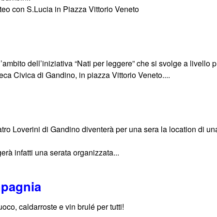
eo con S.Lucia in Piazza Vittorio Veneto
bito dell’iniziativa “Nati per leggere” che si svolge a livello p
ca Civica di Gandino, in piazza Vittorio Veneto....
tro Loverini di Gandino diventerà per una sera la location di una
rà infatti una serata organizzata...
mpagnia
uoco, caldarroste e vin brulé per tutti!