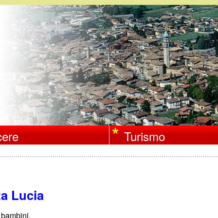
Salta
al
contenuto
principale
ere
Turismo
a Lucia
i bambini.