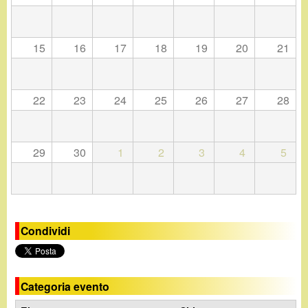
d
c
i
a
15
16
17
18
19
20
21
n
o
22
23
24
25
26
27
28
.
29
30
1
2
3
4
5
i
t
Condividi
Categoria evento